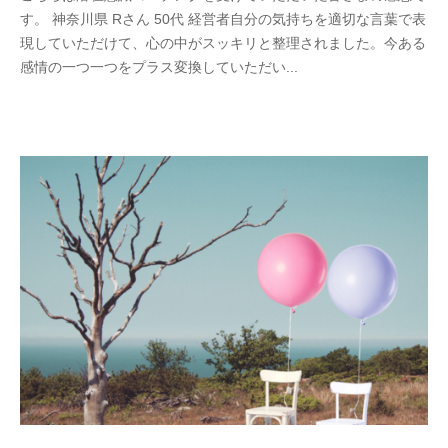
す。 神奈川県 Rさん 50代 経営者自分の気持ちを適切な言葉で表
1
の
現していただけて、心の中がスッキリと整理されました。今ある
-
コ
感情の一つ一つをプラス変換していただい...
0
メ
5
ン
-
ト
1
5