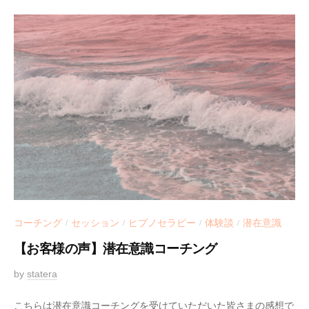
1
5
コーチング
セッション
ヒプノセラピー
体験談
潜在意識
/
/
/
/
【お客様の声】潜在意識コーチング
2
by
statera
/
0
0
こちらは潜在意識コーチングを受けていただいた皆さまの感想で
2
件