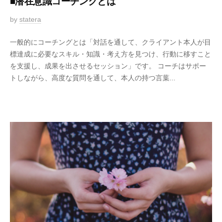
■潜在意識コーチングとは
2
by
statera
0
一般的にコーチングとは「対話を通して、クライアント本人が目
2
標達成に必要なスキル・知識・考え方を見つけ、行動に移すこと
1
を支援し、成果を出させるセッション」です。 コーチはサポー
-
トしながら、高度な質問を通して、本人の持つ言葉...
0
5
-
1
5