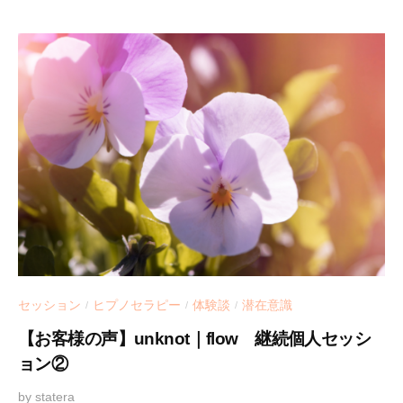
セッション
ヒプノセラピー
体験談
潜在意識
/
/
/
【お客様の声】unknot｜flow 継続個人セッシ
ョン②
2
by
statera