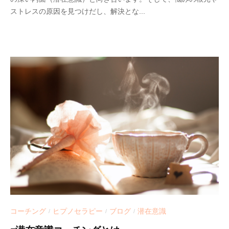
-
ストレスの原因を見つけだし、解決とな...
0
5
-
1
5
コーチング
ヒプノセラピー
ブログ
潜在意識
/
/
/