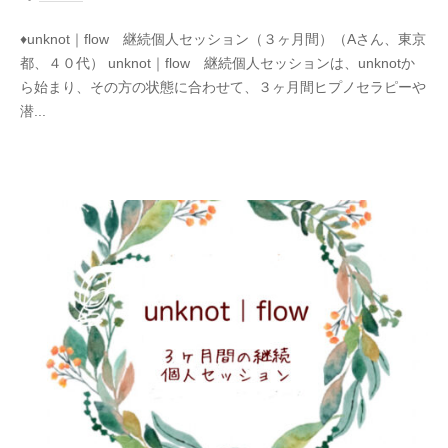
0
♦︎unknot｜flow 継続個人セッション（３ヶ月間）（Aさん、東京
2
都、４０代） unknot｜flow 継続個人セッションは、unknotか
1
ら始まり、その方の状態に合わせて、３ヶ月間ヒプノセラピーや
-
潜...
0
6
-
2
7