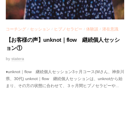
コーチング
セッション
ヒプノセラピー
体験談
潜在意識
/
/
/
/
【お客様の声】unknot｜flow 継続個人セッシ
ョン①
2
by
statera
0
♦︎unknot｜flow 継続個人セッション3ヶ月コース(Mさん、神奈川
2
県、30代) unknot｜flow 継続個人セッションは、unknotから始
1
まり、その方の状態に合わせて、３ヶ月間ヒプノセラピーや...
-
0
5
-
1
5