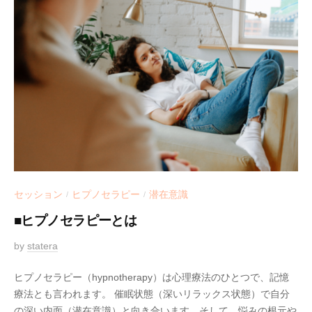
セッション
ヒプノセラピー
潜在意識
/
/
■ヒプノセラピーとは
2
by
statera
0
ヒプノセラピー（hypnotherapy）は心理療法のひとつで、記憶
2
療法とも言われます。 催眠状態（深いリラックス状態）で自分
1
の深い内面（潜在意識）と向き合います。そして、悩みの根元や