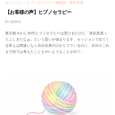
セッション
ヒプノセラピー
体験談
潜在意識
/
/
/
【お客様の声】ヒプノセラピー
2
by
statera
0
東京都 Aさん 40代ヒプノセラピーは受けるたびに「潜在意識っ
2
てふしぎだなぁ」という思いが強まります。セッションで出てく
1
る答えは間違いなく自分自身の口からでているのに、自分がこれ
-
まで頭では考えたこともやいようなことが出て...
0
5
-
1
5