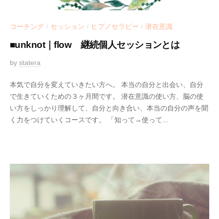
コーチング
セッション
ヒプノセラピー
潜在意識
/
/
/
■unknot｜flow 継続個人セッションとは
2
by
statera
/
0
0
本気で自分を変えていきたい方へ。 本当の自分と出会い、自分
2
件
で生きていくための３ヶ月間です。 潜在意識の使い方、脳の使
1
の
い方をしっかり理解して、自分と向き合い、本当の自分の声を聞
-
コ
く力をつけていくコースです。 「知って→使って...
0
メ
5
ン
-
ト
1
6