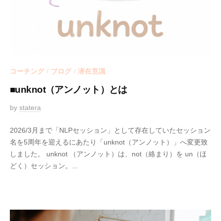
コーチング
ブログ
潜在意識
/
/
■unknot（アンノット）とは
2
by
statera
0
2026/3月まで「NLPセッション」として存在していたセッション
2
名を5周年を迎えるにあたり「unknot（アンノット）」へ変更致
1
しました。 unknot （アンノット）は、not（絡まり）を un（ほ
-
どく）セッション。...
0
5
-
1
5