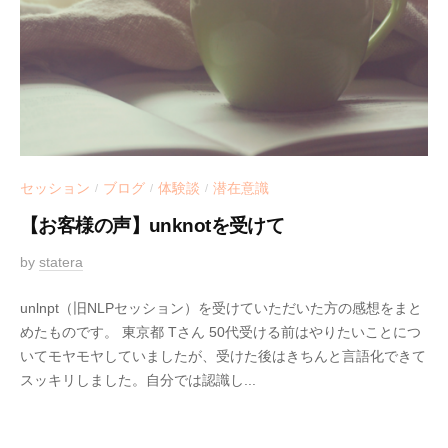
セッション
ブログ
体験談
潜在意識
/
/
/
【お客様の声】unknotを受けて
2
by
statera
0
unlnpt（旧NLPセッション）を受けていただいた方の感想をまと
2
めたものです。 東京都 Tさん 50代受ける前はやりたいことにつ
1
いてモヤモヤしていましたが、受けた後はきちんと言語化できて
-
スッキリしました。自分では認識し...
0
5
-