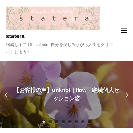
コ
ン
テ
ン
メ
statera
ツ
ニ
ュ
ー
へ
桐嶋しずこ Official site. 自分を楽しみながら人生をクリエ
ス
イトしよう！
キ
ッ
プ
【お客様の声】unknot｜flow 継続個人セ
ッション②